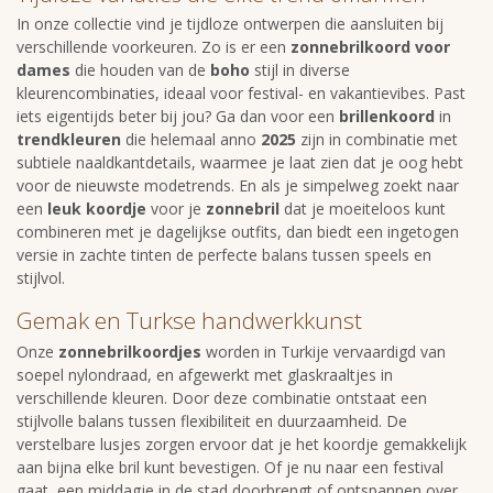
In onze collectie vind je tijdloze ontwerpen die aansluiten bij
verschillende voorkeuren. Zo is er een
zonnebrilkoord voor
dames
die houden van de
boho
stijl in diverse
kleurencombinaties, ideaal voor festival- en vakantievibes. Past
iets eigentijds beter bij jou? Ga dan voor een
brillenkoord
in
trendkleuren
die helemaal anno
2025
zijn in combinatie met
subtiele naaldkantdetails, waarmee je laat zien dat je oog hebt
voor de nieuwste modetrends. En als je simpelweg zoekt naar
een
leuk koordje
voor je
zonnebril
dat je moeiteloos kunt
combineren met je dagelijkse outfits, dan biedt een ingetogen
versie in zachte tinten de perfecte balans tussen speels en
stijlvol.
Gemak en Turkse handwerkkunst
Onze
zonnebrilkoordjes
worden in Turkije vervaardigd van
soepel nylondraad, en afgewerkt met glaskraaltjes in
verschillende kleuren. Door deze combinatie ontstaat een
stijlvolle balans tussen flexibiliteit en duurzaamheid. De
verstelbare lusjes zorgen ervoor dat je het koordje gemakkelijk
aan bijna elke bril kunt bevestigen. Of je nu naar een festival
gaat, een middagje in de stad doorbrengt of ontspannen over