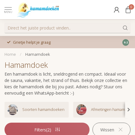
0
MENU
Afha
Niet relaxed? Geld terug
9.2
Home
/
Hamamdoek
Hamamdoek
Een hamamdoek is licht, sneldrogend en compact. Ideaal voor
de sauna, vakantie, het strand of thuis. Bekijk onze collectie en
kies de hamamdoek die bij jou past. Advies nodig? Stuur ons
eenvoudig een WhatsApp-bericht :-)
Soorten hamamdoeken
Afmetingen hamamdoek
Filters(2)
Wissen