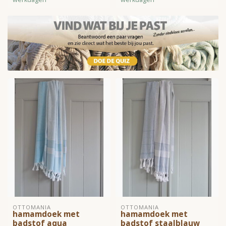
OTTOMANIA
OTTOMANIA
hamamdoek met
hamamdoek met
badstof aqua
badstof staalblauw