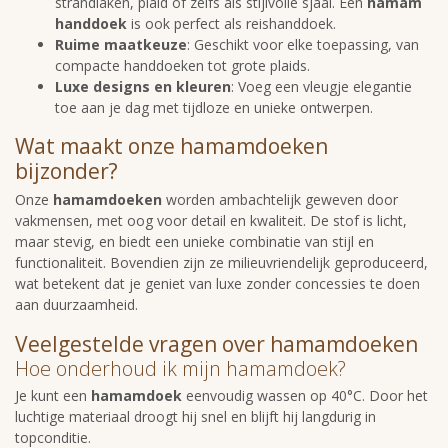
strandlaken, plaid of zelfs als stijlvolle sjaal. Een
hamam
handdoek
is ook perfect als reishanddoek.
Ruime maatkeuze
: Geschikt voor elke toepassing, van
compacte handdoeken tot grote plaids.
Luxe designs en kleuren
: Voeg een vleugje elegantie
toe aan je dag met tijdloze en unieke ontwerpen.
Wat maakt onze hamamdoeken
bijzonder?
Onze
hamamdoeken
worden ambachtelijk geweven door
vakmensen, met oog voor detail en kwaliteit. De stof is licht,
maar stevig, en biedt een unieke combinatie van stijl en
functionaliteit. Bovendien zijn ze milieuvriendelijk geproduceerd,
wat betekent dat je geniet van luxe zonder concessies te doen
aan duurzaamheid.
Veelgestelde vragen over hamamdoeken
Hoe onderhoud ik mijn hamamdoek?
Je kunt een
hamamdoek
eenvoudig wassen op 40°C. Door het
luchtige materiaal droogt hij snel en blijft hij langdurig in
topconditie.