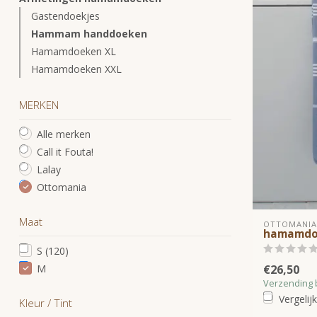
Gastendoekjes
Hammam handdoeken
Hamamdoeken XL
Hamamdoeken XXL
MERKEN
Alle merken
Call it Fouta!
Lalay
Ottomania
Maat
OTTOMANIA
hamamdoe
S
(120)
M
€26,50
Verzending 
Vergelijk
Kleur / Tint