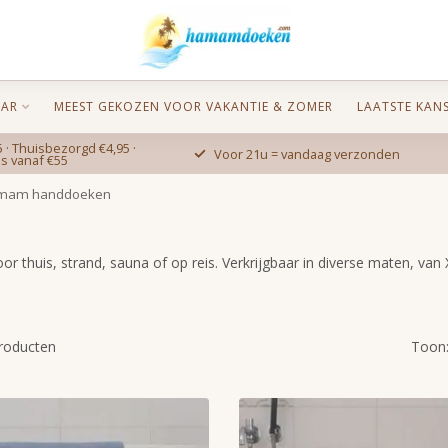
AR
MEEST GEKOZEN VOOR VAKANTIE & ZOMER
LAATSTE KAN
 · Thuisbezorgd €4,95 ·
Voor 21u = vandaag verzonden
is vanaf €55
am handdoeken
 thuis, strand, sauna of op reis. Verkrijgbaar in diverse maten, va
roducten
Toon