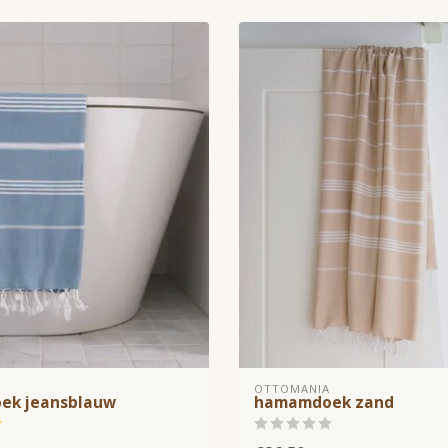
OTTOMANIA
ek jeansblauw
hamamdoek zand