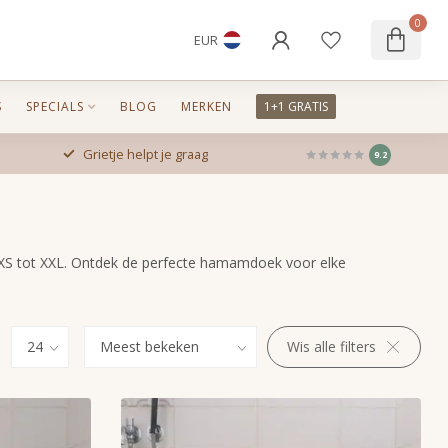
0
EUR
S
SPECIALS
BLOG
MERKEN
1+1 GRATIS
Grietje helpt je graag
9.2
n XS tot XXL. Ontdek de perfecte hamamdoek voor elke
Wis alle filters
: