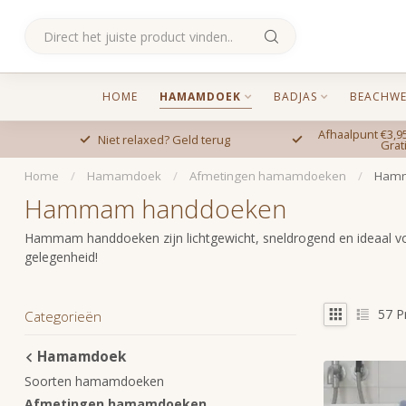
HOME
HAMAMDOEK
BADJAS
BEACHWE
Afhaalpunt €3,95
Niet relaxed? Geld terug
Grat
Home
/
Hamamdoek
/
Afmetingen hamamdoeken
/
Hamm
Hammam handdoeken
Hammam handdoeken zijn lichtgewicht, sneldrogend en ideaal voor
gelegenheid!
57
P
Categorieën
Hamamdoek
Soorten hamamdoeken
Afmetingen hamamdoeken