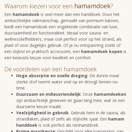
Waarom kiezen voor een
hamamdoek
?
Een
hamamdoek
is veel meer dan een handdoek. Door het
ambachtelijke vakmanschap, gemaakt van premium katoen,
biedt een hamamdoek een ongekende combinatie van luxe,
duurzaamheid en functionaliteit. Ideaal voor sauna- en
wellnessliefhebbers, maar ook perfect voor op het strand, als
plaid of voor dagelijks gebruik. Of je nu ontspanning zoekt of
een stijlvol en praktisch accessoire, een
hamamdoek kopen
is
een bewuste keuze voor kwaliteit en comfort.
De voordelen van een hamamdoek
Hoge absorptie en snelle droging
: De dunne maar
sterke stof neemt water snel op en droogt binnen no-
time.
Duurzaam en milieuvriendelijk
: Onze
hamamdoeken
zijn ambachtelijk geweven en gaan lang mee, wat ze een
duurzame keuze maakt.
V
eelzijdigheid in gebruik
: Gebruik hem in de sauna, als
strandlaken, plaid of zelfs als stijlvolle sjaal. Een
hamam
handdoek
is ook perfect als reishanddoek.
Ruime maatkeuze
: Geschikt voor elke toepassing, van