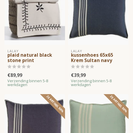
LALAY
LALAY
plaid natural black
kussenhoes 65x65
stone print
Krem Sultan navy
€89,99
€39,99
Verzending binnen 5-8
Verzending binnen 5-8
werkdagen
werkdagen
2E ARTIKEL 50%
2E ARTIKEL 50%