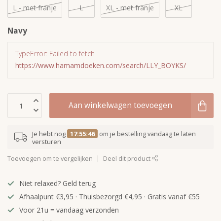
L - met franje
L
XL - met franje
XL
Navy
TypeError: Failed to fetch
https://www.hamamdoeken.com/search/LLY_BOYKS/
Aan winkelwagen toevoegen
Je hebt nog
17:55:45
om je bestelling vandaag te laten
versturen
Toevoegen om te vergelijken
Deel dit product
Niet relaxed? Geld terug
Afhaalpunt €3,95 · Thuisbezorgd €4,95 · Gratis vanaf €55
Voor 21u = vandaag verzonden