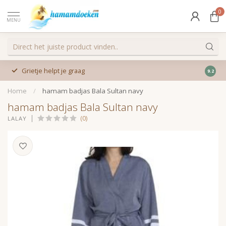
0
MENU
Grietje helpt je graag
9.2
Home
/
hamam badjas Bala Sultan navy
hamam badjas Bala Sultan navy
(0)
LALAY