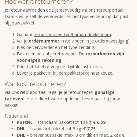
Hoe werkt retourneren?
Je retour aanmelden doe je eenvoudig via ons retourportaal.
Daar kies je zelf de vervoerder en het type verzending dat past
bij jouw pakket.
Ga naar
retour.innosend.eu/hamamdoekencom
.
Vul je
ordernummer
in (te vinden in je orderbevestiging).
Kies de vervoerder en het type zending.
Bestel en betaal je retourlabel. De
retourkosten zijn
voor eigen rekening
.
Print het label of volg de digitale instructies.
Lever je pakket in bij een pakketpunt naar keuze.
Wat kost retourneren?
Via ons retourportaal regel je je retour tegen
gunstige
tarieven
. Je ziet direct welke optie het beste past bij jouw
pakket.
Nederland
PostNL
– standaard pakket tot 10 kg:
€ 6,59
DHL
– standaard pakket tot 5 kg:
€ 7,25
DHL
– brievenbuspakje (max. 3 cm dik en max. 2 kg):
€