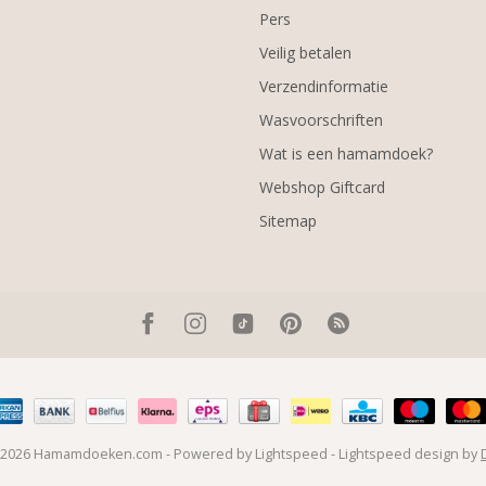
Pers
Veilig betalen
Verzendinformatie
Wasvoorschriften
Wat is een hamamdoek?
Webshop Giftcard
Sitemap
t 2026 Hamamdoeken.com
- Powered by
Lightspeed
-
Lightspeed design
by