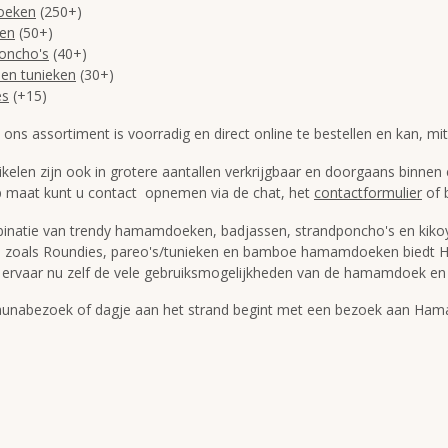
oeken
(250+)
sen
(50+)
oncho's
(40+)
 en tunieken
(30+)
es
(+15)
ons assortiment is voorradig en direct online te bestellen en kan, mi
rtikelen zijn ook in grotere aantallen verkrijgbaar en doorgaans binne
p maat kunt u contact opnemen via de chat, het
contactformulier
of 
natie van trendy hamamdoeken, badjassen, strandponcho's en kikoy 
ds zoals Roundies, pareo's/tunieken en bamboe hamamdoeken biedt 
 ervaar nu zelf de vele gebruiksmogelijkheden van de hamamdoek en 
 saunabezoek of dagje aan het strand begint met een bezoek aan H