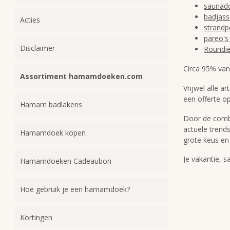
saunad
badjas
Acties
strandp
pareo's
Disclaimer
Roundi
Circa 95% van 
Assortiment hamamdoeken.com
Vrijwel alle a
een offerte o
Hamam badlakens
Door de combi
actuele tren
Hamamdoek kopen
grote keus en
Je vakantie,
Hamamdoeken Cadeaubon
Hoe gebruik je een hamamdoek?
Kortingen