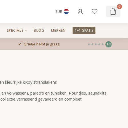
0
EUR
SPECIALS
BLOG
MERKEN
1+1 GRATIS
Grietje helpt je graag
9.2
kleurrijke kikoy strandlakens
en volwassen), pareo's en tunieken, Roundies, saunakilts,
ollectie verrassend gevarieerd en compleet.