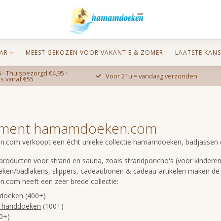
AR
MEEST GEKOZEN VOOR VAKANTIE & ZOMER
LAATSTE KANS
 · Thuisbezorgd €4,95 ·
Voor 21u = vandaag verzonden
is vanaf €55
iment hamamdoeken.com
om verkoopt een écht unieke collectie hamamdoeken, badjassen en 
roducten voor strand en sauna, zoals strandponcho's (voor kinderen 
en/badlakens, slippers, cadeaubonen & cadeau-artikelen maken de c
com heeft een zeer brede collectie:
doeken
(400+)
handdoeken
(100+)
0+)