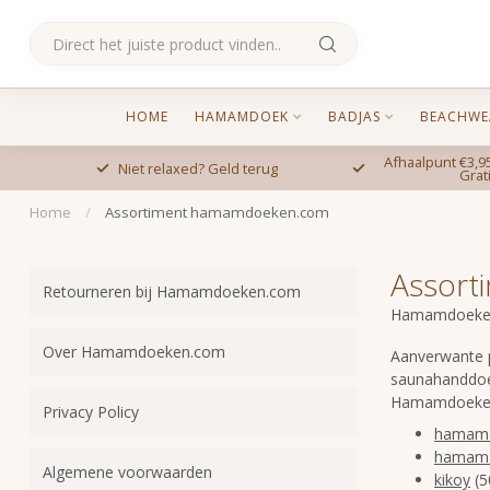
HOME
HAMAMDOEK
BADJAS
BEACHWE
Afhaalpunt €3,95
Niet relaxed? Geld terug
Grat
Home
/
Assortiment hamamdoeken.com
Assort
Retourneren bij Hamamdoeken.com
Hamamdoeken.c
Over Hamamdoeken.com
Aanverwante p
saunahanddoek
Hamamdoeken.
Privacy Policy
hamam
hamam 
Algemene voorwaarden
kikoy
(5