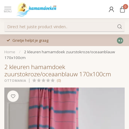
0
MENU
Grietje helpt je graag
9.2
Home
/
2 kleuren hamamdoek zuurstokroze/oceaanblauw
170x100cm
2 kleuren hamamdoek
zuurstokroze/oceaanblauw 170x100cm
(0)
OTTOMANIA