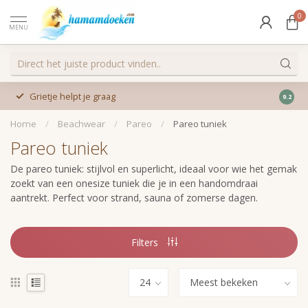
0
MENU
Grietje helpt je graag
9.2
Home
/
Beachwear
/
Pareo
/
Pareo tuniek
Pareo tuniek
De pareo tuniek: stijlvol en superlicht, ideaal voor wie het gemak
zoekt van een onesize tuniek die je in een handomdraai
aantrekt. Perfect voor strand, sauna of zomerse dagen.
Filters