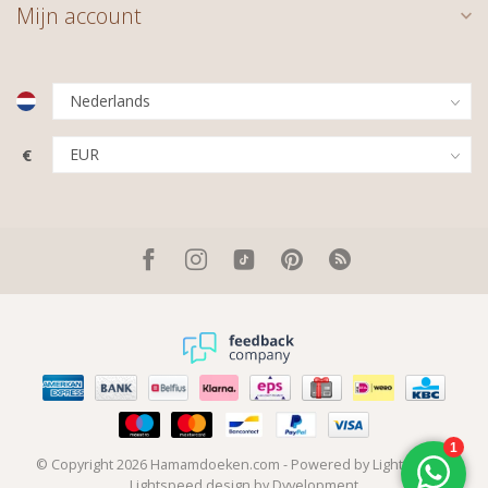
Mijn account
€
© Copyright 2026 Hamamdoeken.com
- Powered by
Lightspeed
-
Lightspeed design
by
Dyvelopment