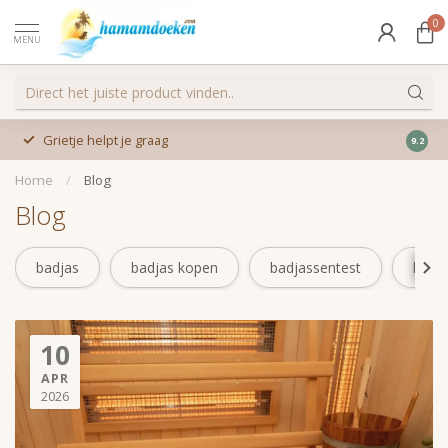
0
MENU
Grietje helpt je graag
9.2
Home
/
Blog
Blog
badjas
badjas kopen
badjassentest
hama
10
APR
2026