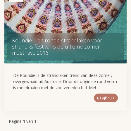
Roundie – dit ronde strandlaken voor
strand & festival is de ultieme zomer
musthave 2016
De Roundie is de strandlaken trend van deze zomer,
overgewaaid uit Australië. Door de originele rond vorm
is meedraaien met de zon verleden tijd. Met...
Bekijk nu >
Pagina
1
van 1