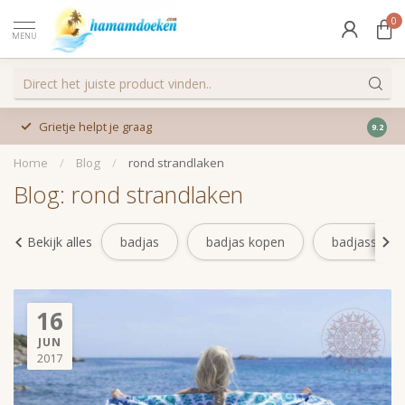
0
MENU
Grietje helpt je graag
9.2
Home
/
Blog
/
rond strandlaken
Blog: rond strandlaken
Bekijk alles
badjas
badjas kopen
badjassente
16
JUN
2017