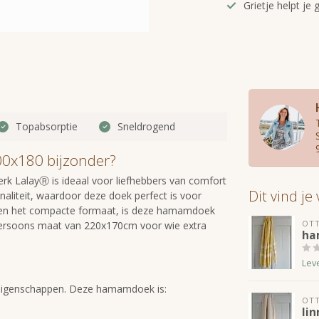
Grietje helpt je 
Topabsorptie
Sneldrogend
0x180 bijzonder?
 LalayⓇ is ideaal voor liefhebbers van comfort
Dit vind je
onaliteit, waardoor deze doek perfect is voor
m en het compacte formaat, is deze hamamdoek
OT
epersoons maat van 220x170cm voor wie extra
ha
Lev
 eigenschappen. Deze hamamdoek is:
OT
li