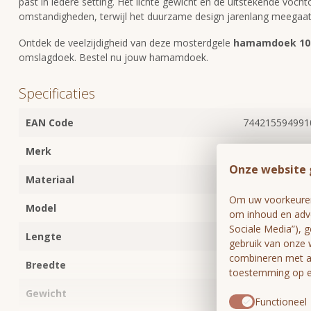
past in iedere setting. Het lichte gewicht en de uitstekende vo
omstandigheden, terwijl het duurzame design jarenlang meegaat
Ontdek de veelzijdigheid van deze mosterdgele
hamamdoek 10
omslagdoek. Bestel nu jouw hamamdoek.
Specificaties
EAN Code
744215594991
Merk
Lalay
Onze website 
Materiaal
100% gekamd 
Om uw voorkeuren 
Model
Medium
om inhoud en adve
Sociale Media”), 
Lengte
180cm
gebruik van onze 
combineren met an
Breedte
100cm
toestemming op el
Gewicht
350 gram
Functioneel