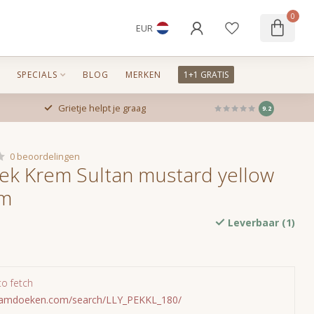
0
EUR
SPECIALS
BLOG
MERKEN
1+1 GRATIS
Grietje helpt je graag
9.2
0 beoordelingen
k Krem Sultan mustard yellow
cm
Leverbaar (1)
to fetch
mamdoeken.com/search/LLY_PEKKL_180/