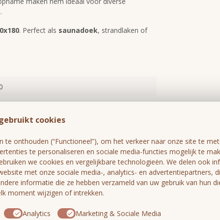
chtopname maken hem ideaal voor diverse
.
0x180
. Perfect als
saunadoek
, strandlaken of
0
gebruikt cookies
katoen
te onthouden (“Functioneel”), om het verkeer naar onze site te meten
rtenties te personaliseren en sociale media-functies mogelijk te ma
gebruiken we cookies en vergelijkbare technologieën. We delen ook in
website met onze sociale media-, analytics- en advertentiepartners, 
dere informatie die ze hebben verzameld van uw gebruik van hun di
k moment wijzigen of intrekken.
Analytics
Marketing & Sociale Media