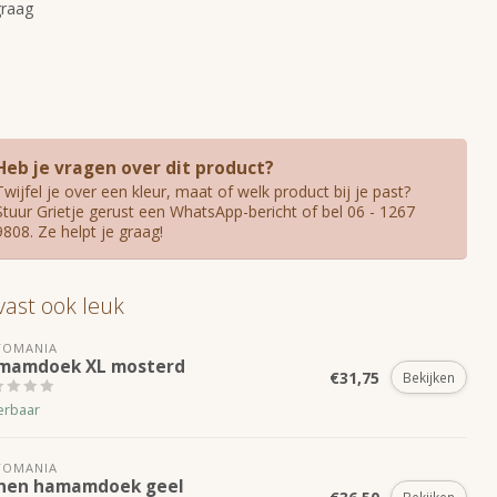
graag
Heb je vragen over dit product?
Twijfel je over een kleur, maat of welk product bij je past?
Stuur Grietje gerust een WhatsApp-bericht of bel 06 - 1267
9808. Ze helpt je graag!
 vast ook leuk
TOMANIA
mamdoek XL mosterd
€31,75
Bekijken
erbaar
TOMANIA
nnen hamamdoek geel