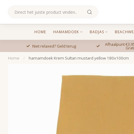
HOME
HAMAMDOEK
BADJAS
BEACHWE
Afhaalpunt €3,95
Niet relaxed? Geld terug
Grat
Home
/
hamamdoek Krem Sultan mustard yellow 180x100cm