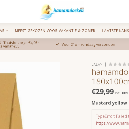
AR
MEEST GEKOZEN VOOR VAKANTIE & ZOMER
LAATSTE KANS
 · Thuisbezorgd €4,95 ·
Voor 21u = vandaag verzonden
is vanaf €55
LALAY
hamamdoe
180x100
€29,99
Incl. btw
Mustard yellow
TypeError: Failed 
https://www.ha