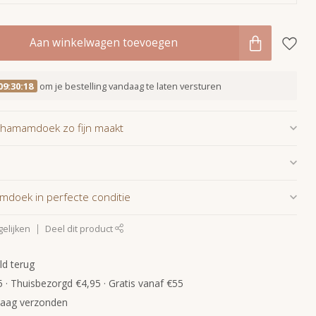
Aan winkelwagen toevoegen
09:30:17
om je bestelling vandaag te laten versturen
hamamdoek zo fijn maakt
mdoek in perfecte conditie
elijken
Deel dit product
ld terug
 · Thuisbezorgd €4,95 · Gratis vanaf €55
daag verzonden