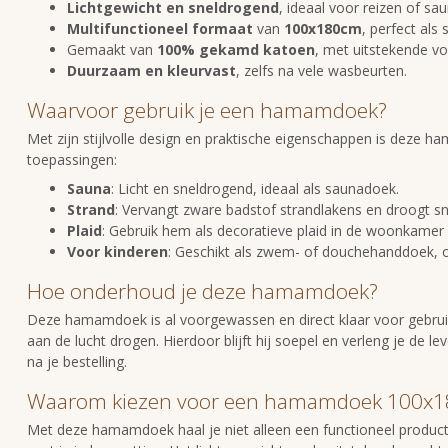
Lichtgewicht en sneldrogend
, ideaal voor reizen of sau
Multifunctioneel formaat
van
100x180cm
, perfect al
Gemaakt van
100% gekamd katoen
, met uitstekende v
Duurzaam en kleurvast
, zelfs na vele wasbeurten.
Waarvoor gebruik je een hamamdoek?
Met zijn stijlvolle design en praktische eigenschappen is deze 
toepassingen:
Sauna
: Licht en sneldrogend, ideaal als saunadoek.
Strand
: Vervangt zware badstof strandlakens en droogt sn
Plaid
: Gebruik hem als decoratieve plaid in de woonkamer
Voor kinderen
: Geschikt als zwem- of douchehanddoek, of
Hoe onderhoud je deze hamamdoek?
Deze hamamdoek is al voorgewassen en direct klaar voor gebrui
aan de lucht drogen. Hierdoor blijft hij soepel en verleng je de l
na je bestelling.
Waarom kiezen voor een hamamdoek 100x18
Met deze hamamdoek haal je niet alleen een functioneel product