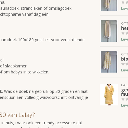
na.
s saunadoek, strandlaken of omslagdoek.
Lev
ochtopname vanaf dag één.
OT
ha
hamamdoek 100x180 geschikt voor verschillende
Lev
OT
bi
el.
 of slaapkamer.
Lev
 om baby’s in te wikkelen.
LAL
ge
k. Was de doek na gebruik op 30 graden en laat
mu
evensduur. Een volledig wasvoorschrift ontvang je
Lev
0 van Lalay?
 in huis, maar ook een trendy accessoire dat