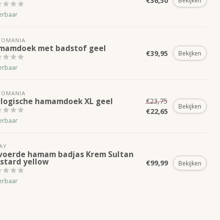
€36,50
Bekijken
erbaar
TOMANIA
mamdoek met badstof geel
€39,95
Bekijken
erbaar
TOMANIA
ologische hamamdoek XL geel
€23,75
Bekijken
€22,65
erbaar
AY
voerde hamam badjas Krem Sultan
stard yellow
€99,99
Bekijken
erbaar