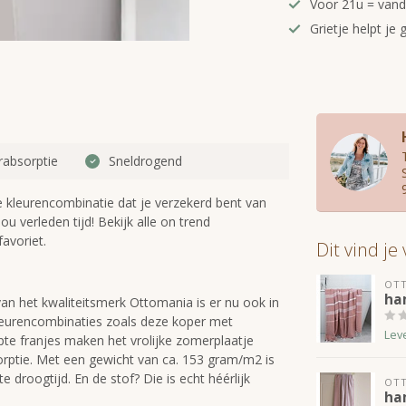
Voor 21u = van
Grietje helpt je 
rabsorptie
Sneldrogend
 kleurencombinatie dat je verzekerd bent van
ou verleden tijd! Bekijk alle on trend
avoriet.
Dit vind je
OT
ha
 het kwaliteitsmerk Ottomania is er nu ook in
leurencombinaties zoals deze koper met
Lev
te franjes maken het vrolijke zomerplaatje
orptie. Met een gewicht van ca. 153 gram/m2 is
droogtijd. En de stof? Die is echt héérlijk
OT
ha