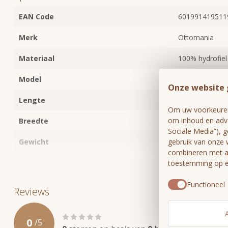
EAN Code
601991419511
Merk
Ottomania
Materiaal
100% hydrofiel
Model
Tweepersoons
Onze website 
Lengte
220cm
Om uw voorkeuren 
om inhoud en adve
Breedte
160cm
Sociale Media”), 
gebruik van onze 
Gewicht
510 gram
combineren met an
Stofdikte >125 gram-175/m2:
Lichtgewicht
toestemming op el
Bekijk alles
Geschikt voor
Vakantie/strand,
Functioneel
Reviews
Wasvoorschrift
40 graden
0
/
5
Extra details
Ambachtelijk g