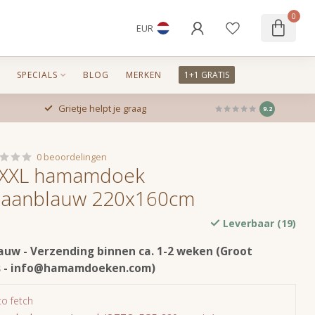
0
EUR
SPECIALS
BLOG
MERKEN
1+1 GRATIS
Grietje helpt je graag
9.2
0 beoordelingen
n XXL hamamdoek
eaanblauw 220x160cm
Leverbaar (19)
uw - Verzending binnen ca. 1-2 weken (Groot
 -
info@hamamdoeken.com
)
to fetch