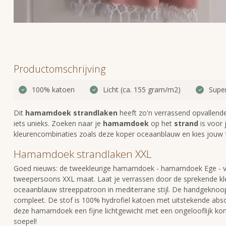
Productomschrijving
100% katoen
Licht (ca. 155 gram/m2)
Supe
Dit
hamamdoek strandlaken
heeft zo'n verrassend opvallende
iets unieks. Zoeken naar je
hamamdoek
op het
strand
is voor j
kleurencombinaties zoals deze koper oceaanblauw en kies jouw f
Hamamdoek strandlaken XXL
Goed nieuws: de tweekleurige hamamdoek - hamamdoek Ege - van
tweepersoons XXL maat. Laat je verrassen door de sprekende k
oceaanblauw streeppatroon in mediterrane stijl. De handgeknoop
compleet. De stof is 100% hydrofiel katoen met uitstekende abs
deze hamamdoek een fijne lichtgewicht met een ongelooflijk korte 
soepel!