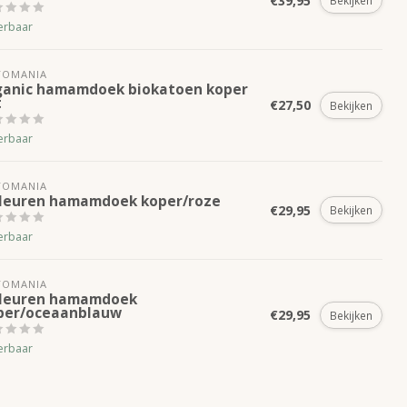
€39,95
Bekijken
erbaar
TOMANIA
ganic hamamdoek biokatoen koper
t
€27,50
Bekijken
erbaar
TOMANIA
kleuren hamamdoek koper/roze
€29,95
Bekijken
erbaar
TOMANIA
kleuren hamamdoek
per/oceaanblauw
€29,95
Bekijken
erbaar