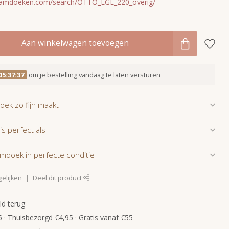
mamdoeken.com/search/OTTO_EGE_220_overig/
Aan winkelwagen toevoegen
05:37:36
om je bestelling vandaag te laten versturen
ek zo fijn maakt
 perfect als
mdoek in perfecte conditie
elijken
Deel dit product
ld terug
 · Thuisbezorgd €4,95 · Gratis vanaf €55