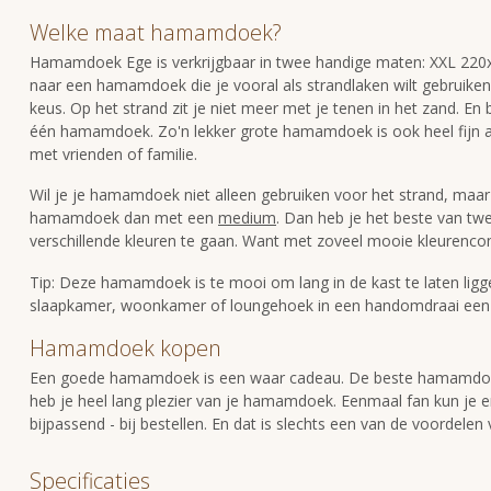
Welke maat hamamdoek?
Hamamdoek Ege is verkrijgbaar in twee handige maten: XXL 22
naar een hamamdoek die je vooral als strandlaken wilt gebruik
keus. Op het strand zit je niet meer met je tenen in het zand. E
één hamamdoek. Zo'n lekker grote hamamdoek is ook heel fijn als
met vrienden of familie.
Wil je je hamamdoek niet alleen gebruiken voor het strand, ma
hamamdoek dan met een
medium
. Dan heb je het beste van t
verschillende kleuren te gaan. Want met zoveel mooie kleurencombi
Tip: Deze hamamdoek is te mooi om lang in de kast te laten ligge
slaapkamer, woonkamer of loungehoek in een handomdraai een é
Hamamdoek kopen
Een goede hamamdoek is een waar cadeau. De beste hamamdoeke
heb je heel lang plezier van je hamamdoek. Eenmaal fan kun je er
bijpassend - bij bestellen. En dat is slechts een van de voordele
Specificaties