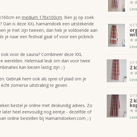
Lev
0x160cm en
medium 170x100cm
. Ben jij op zoek
en? Dan is deze XXL hamamdoek een uitstekende
OT
or
n ben je met zijn tweeën, dan heb je voldoende aan
wi
 je naar een festival gaat of voor een picknick
Lev
ar ook voor de sauna? Combineer deze XXL
wee werelden. Helemaal leuk om dan voor twee
OT
naties kan kiezen lastig zijn ;-)
2 
n. Gebruik hem ook als sprei of plaid om je
Lev
cht zomerse uitstraling te geven.
OT
2 
ko
n bestel je online met deskundig advies. Zo
 later heel eenvoudig nog eentje - dezelfde of
Lev
n van online bestellen bij Hamamdoeken.com ;-)