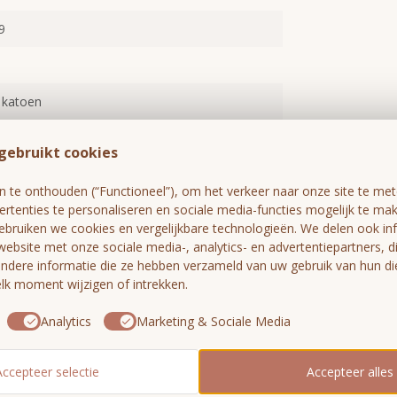
9
 katoen
/XXL
gebruikt cookies
te onthouden (“Functioneel”), om het verkeer naar onze site te meten
rtenties te personaliseren en sociale media-functies mogelijk te ma
gebruiken we cookies en vergelijkbare technologieën. We delen ook in
website met onze sociale media-, analytics- en advertentiepartners, 
dere informatie die ze hebben verzameld van uw gebruik van hun di
k moment wijzigen of intrekken.
 picknick, dagje uit/festival & thuis
Analytics
Marketing & Sociale Media
Accepteer selectie
Accepteer alles
Je beoordeling toevoegen
eweven, handgeknoopte franjes zijn een echte