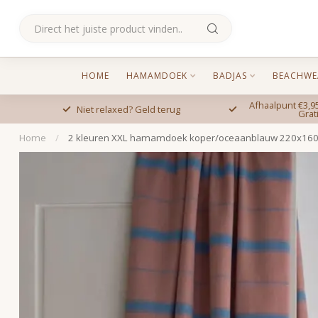
HOME
HAMAMDOEK
BADJAS
BEACHWE
Afhaalpunt €3,95
Niet relaxed? Geld terug
Grat
Home
/
2 kleuren XXL hamamdoek koper/oceaanblauw 220x16