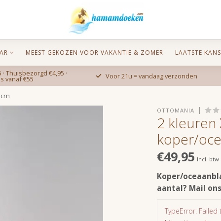
AR
MEEST GEKOZEN VOOR VAKANTIE & ZOMER
LAATSTE KANS
 · Thuisbezorgd €4,95 ·
Voor 21u = vandaag verzonden
is vanaf €55
0cm
OTTOMANIA
2 kleure
koper/oc
€49,95
Incl. btw
Koper/oceaanbla
aantal? Mail ons
TypeError: Failed 