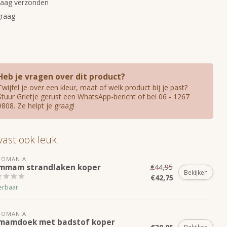
daag verzonden
graag
Heb je vragen over dit product?
Twijfel je over een kleur, maat of welk product bij je past?
Stuur Grietje gerust een WhatsApp-bericht of bel 06 - 1267
9808. Ze helpt je graag!
 vast ook leuk
TOMANIA
mmam strandlaken koper
€44,95
Bekijken
€42,75
erbaar
TOMANIA
mamdoek met badstof koper