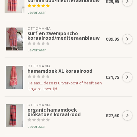
koraalrood/mediteraanblauw
€29,95
Leverbaar
OTTOMANIA
surf en zwemponcho
koraalrood/mediteraanblauw
€89,95
Leverbaar
OTTOMANIA
hamamdoek XL koraalrood
€31,75
Helaas... deze is uitverkocht of heeft een
langere levertijd
OTTOMANIA
organic hamamdoek
biokatoen koraalrood
€27,50
Leverbaar