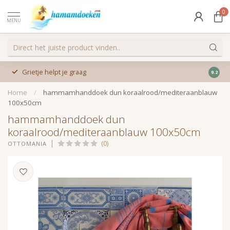
0
MENU
Grietje helpt je graag
9.2
Home
/
hammamhanddoek dun koraalrood/mediteraanblauw
100x50cm
hammamhanddoek dun
koraalrood/mediteraanblauw 100x50cm
(0)
OTTOMANIA