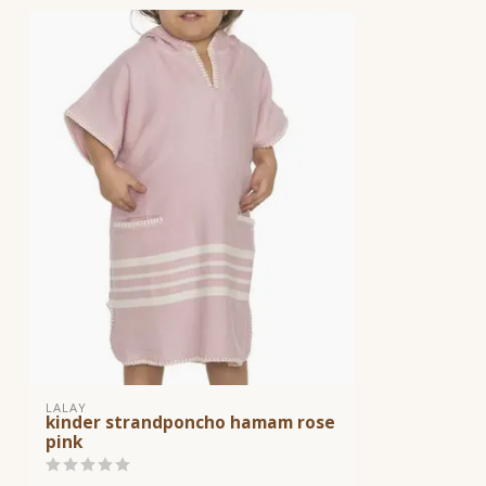
Patroon
Effen met enke
Wasvoorschrift
40 graden
LALAY
kinder strandponcho hamam rose
pink