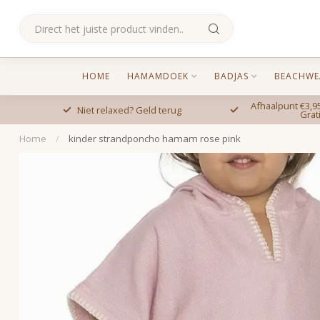
HOME
HAMAMDOEK
BADJAS
BEACHWE
Afhaalpunt €3,95
Niet relaxed? Geld terug
Grat
Home
/
kinder strandponcho hamam rose pink