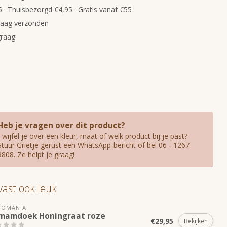
 · Thuisbezorgd €4,95 · Gratis vanaf €55
daag verzonden
graag
Heb je vragen over dit product?
Twijfel je over een kleur, maat of welk product bij je past?
Stuur Grietje gerust een WhatsApp-bericht of bel 06 - 1267
9808. Ze helpt je graag!
 vast ook leuk
TOMANIA
mamdoek Honingraat roze
€29,95
Bekijken