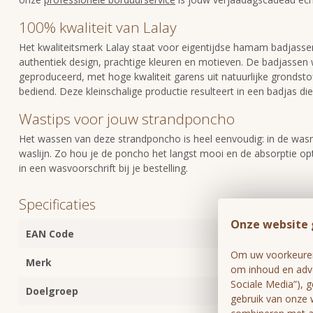
100% kwaliteit van Lalay
Het kwaliteitsmerk Lalay staat voor eigentijdse hamam badjasse
authentiek design, prachtige kleuren en motieven. De badjassen 
geproduceerd, met hoge kwaliteit garens uit natuurlijke grond
bediend. Deze kleinschalige productie resulteert in een badjas die e
Wastips voor jouw strandponcho
Het wassen van deze strandponcho is heel eenvoudig: in de was
waslijn. Zo hou je de poncho het langst mooi en de absorptie op
in een wasvoorschrift bij je bestelling.
Specificaties
Onze website 
EAN Code
601993126122
Om uw voorkeuren 
Merk
Lalay
om inhoud en adve
Sociale Media”), 
Doelgroep
Kinderen
gebruik van onze 