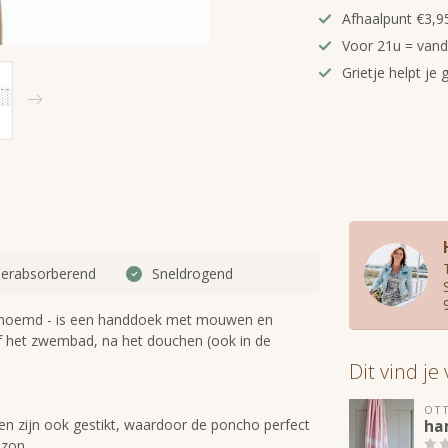
Afhaalpunt €3,95
Voor 21u = van
Grietje helpt je 
erabsorberend
Sneldrogend
enoemd - is een handdoek met mouwen en
 of het zwembad, na het douchen (ook in de
Dit vind je
OT
 zijn ook gestikt, waardoor de poncho perfect
ha
 zon.