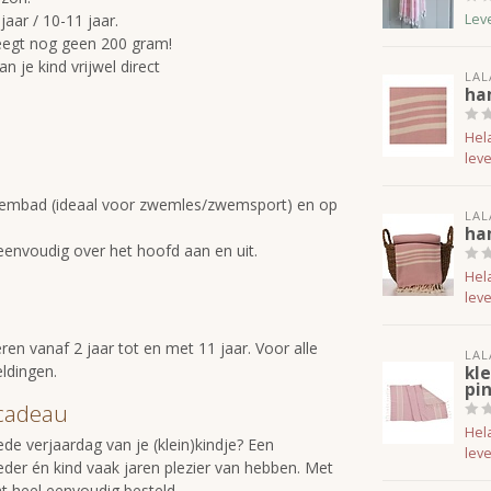
 jaar / 10-11 jaar.
Lev
weegt nog geen 200 gram!
je kind vrijwel direct
LAL
ha
Hela
leve
wembad (ideaal voor zwemles/zwemsport) en op
LAL
ha
 eenvoudig over het hoofd aan en uit.
Hela
leve
ren vanaf 2 jaar tot en met 11 jaar. Voor alle
LAL
ldingen.
kl
pi
scadeau
Hela
de verjaardag van je (klein)kindje? Een
leve
der én kind vaak jaren plezier van hebben. Met
 heel eenvoudig besteld.