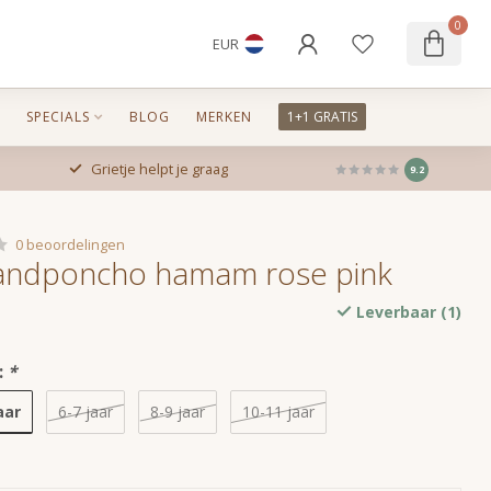
0
EUR
SPECIALS
BLOG
MERKEN
1+1 GRATIS
Grietje helpt je graag
9.2
0 beoordelingen
randponcho hamam rose pink
Leverbaar (1)
:
*
aar
6-7 jaar
8-9 jaar
10-11 jaar