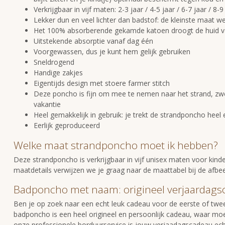
Verkrijgbaar in vijf maten: 2-3 jaar / 4-5 jaar / 6-7 jaar / 8-9
Lekker dun en veel lichter dan badstof: de kleinste maat 
Het 100% absorberende gekamde katoen droogt de huid van 
Uitstekende absorptie vanaf dag één
Voorgewassen, dus je kunt hem gelijk gebruiken
Sneldrogend
Handige zakjes
Eigentijds design met stoere farmer stitch
Deze poncho is fijn om mee te nemen naar het strand, z
vakantie
Heel gemakkelijk in gebruik: je trekt de strandponcho heel
Eerlijk geproduceerd
Welke maat strandponcho moet ik hebben?
Deze strandponcho is verkrijgbaar in vijf unisex maten voor kinde
maatdetails verwijzen we je graag naar de maattabel bij de afbee
Badponcho met naam: origineel verjaardag
Ben je op zoek naar een echt leuk cadeau voor de eerste of twee
badponcho is een heel origineel en persoonlijk cadeau, waar moe
onze
professionele borduurservice
is jouw verjaadagscadeau echt