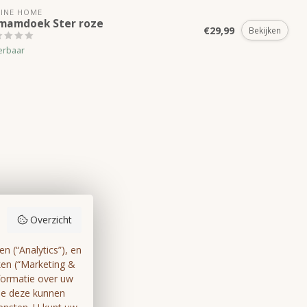
INE HOME
mamdoek Ster roze
€29,99
Bekijken
erbaar
Overzicht
 (“Analytics”), en
ken (“Marketing &
formatie over uw
die deze kunnen