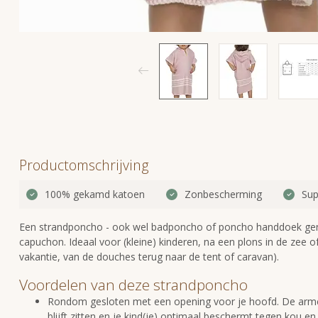
Productomschrijving
100% gekamd katoen
Zonbescherming
Sup
Een strandponcho - ook wel badponcho of poncho handdoek g
capuchon. Ideaal voor (kleine) kinderen, na een plons in de zee
vakantie, van de douches terug naar de tent of caravan).
Voordelen van deze strandponcho
Rondom gesloten met een opening voor je hoofd. De armen
blijft zitten en je kind(je) optimaal beschermt tegen kou en