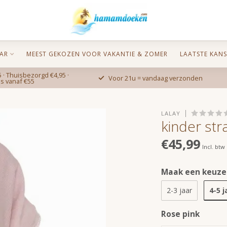
AR
MEEST GEKOZEN VOOR VAKANTIE & ZOMER
LAATSTE KANS
 · Thuisbezorgd €4,95 ·
Voor 21u = vandaag verzonden
is vanaf €55
LALAY
kinder st
€45,99
Incl. btw
Maak een keuze
4-5 j
2-3 jaar
Rose pink