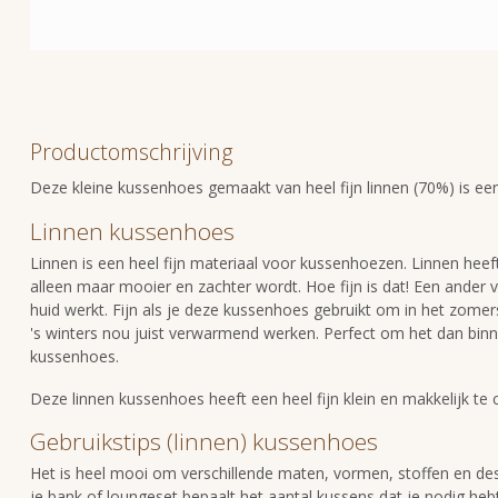
Productomschrijving
Deze kleine kussenhoes gemaakt van heel fijn linnen (70%) is ee
Linnen kussenhoes
Linnen is een heel fijn materiaal voor kussenhoezen. Linnen heef
alleen maar mooier en zachter wordt. Hoe fijn is dat! Een ander 
huid werkt. Fijn als je deze kussenhoes gebruikt om in het zomers
's winters nou juist verwarmend werken. Perfect om het dan binn
kussenhoes.
Deze linnen kussenhoes heeft een heel fijn klein en makkelijk t
Gebruikstips (linnen) kussenhoes
Het is heel mooi om verschillende maten, vormen, stoffen en de
je bank of loungeset bepaalt het aantal kussens dat je nodig hebt