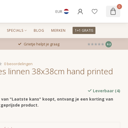
0
EUR
SPECIALS
BLOG
MERKEN
1+1 GRATIS
Grietje helpt je graag
9.2
0 beoordelingen
s linnen 38x38cm hand printed
Leverbaar (4)
n van "Laatste kans" koopt, ontvang je een korting van
geprijsde product.