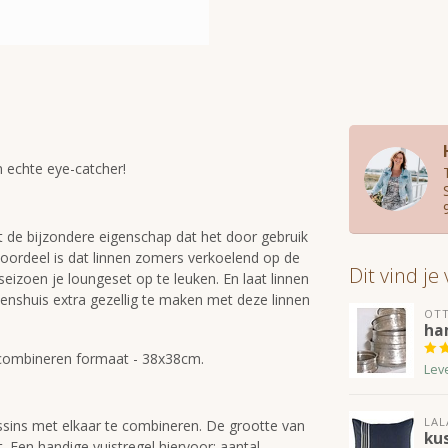
n echte eye-catcher!
t de bijzondere eigenschap dat het door gebruik
voordeel is dat linnen zomers verkoelend op de
Dit vind je
eizoen je loungeset op te leuken. En laat linnen
enshuis extra gezellig te maken met deze linnen
OT
ha
e combineren formaat - 38x38cm.
Lev
LAL
ssins met elkaar te combineren. De grootte van
ku
. Een handige vuistregel hiervoor: aantal