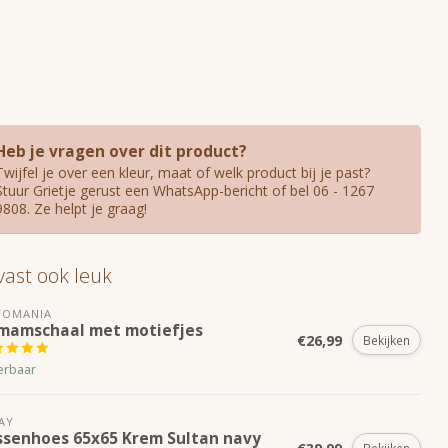
Heb je vragen over dit product?
Twijfel je over een kleur, maat of welk product bij je past?
Stuur Grietje gerust een WhatsApp-bericht of bel 06 - 1267
9808. Ze helpt je graag!
 vast ook leuk
TOMANIA
mamschaal met motiefjes
€26,99
Bekijken
erbaar
AY
ssenhoes 65x65 Krem Sultan navy