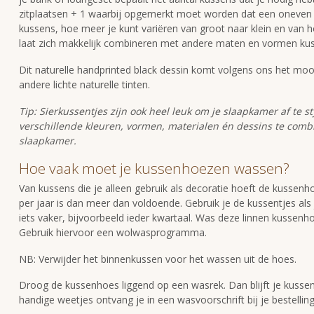
zitplaatsen + 1 waarbij opgemerkt moet worden dat een oneven 
kussens, hoe meer je kunt variëren van groot naar klein en van 
laat zich makkelijk combineren met andere maten en vormen ku
Dit naturelle handprinted black dessin komt volgens ons het mooist
andere lichte naturelle tinten.
Tip: Sierkussentjes zijn ook heel leuk om je slaapkamer af te s
verschillende kleuren, vormen, materialen én dessins te combi
slaapkamer.
Hoe vaak moet je kussenhoezen wassen?
Van kussens die je alleen gebruik als decoratie hoeft de kusse
per jaar is dan meer dan voldoende. Gebruik je de kussentjes als 
iets vaker, bijvoorbeeld ieder kwartaal. Was deze linnen kusse
Gebruik hiervoor een wolwasprogramma.
NB: Verwijder het binnenkussen voor het wassen uit de hoes.
Droog de kussenhoes liggend op een wasrek. Dan blijft je kusse
handige weetjes ontvang je in een wasvoorschrift bij je bestelling