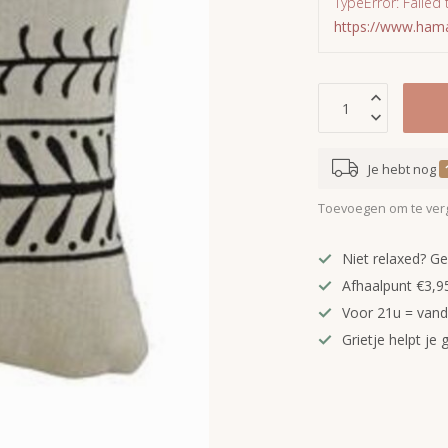
TypeError: Failed 
https://www.ham
Je hebt nog
Toevoegen om te verg
Niet relaxed? Ge
Afhaalpunt €3,95
Voor 21u = van
Grietje helpt je 