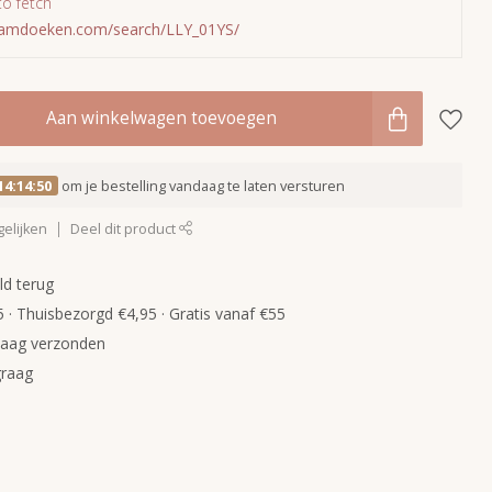
to fetch
amdoeken.com/search/LLY_01YS/
Aan winkelwagen toevoegen
14:14:49
om je bestelling vandaag te laten versturen
elijken
Deel dit product
ld terug
 · Thuisbezorgd €4,95 · Gratis vanaf €55
daag verzonden
graag