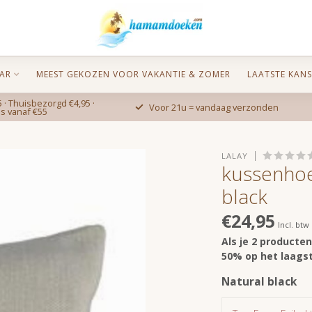
AR
MEEST GEKOZEN VOOR VAKANTIE & ZOMER
LAATSTE KANS
 · Thuisbezorgd €4,95 ·
Voor 21u = vandaag verzonden
is vanaf €55
LALAY
kussenhoe
black
€24,95
Incl. btw
Als je 2 producte
50% op het laagst
Natural black