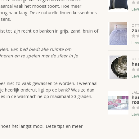
aantal vaak het mooist toont. Hoe meer
Lev
hoog naar laag. Deze naturelle linnen kussenhoes
ssens.
OT
zo
 tot zijn recht op banken in grijs, zand, bruin of
Lev
tylen. Een bed biedt alle ruimte om
neren en te spelen met de sfeer in je
OT
ha
Lev
nhoes niet zo vaak gewassen te worden. Tweemaal
je heerlijk onderuit ligt op de bank? Was ze dan
LAL
nhoes in de wasmachine op maximaal 30 graden.
ha
ro
Lev
nhoes het langst mooi. Deze tips en meer
.