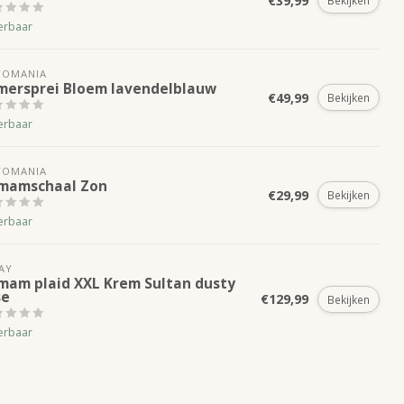
€39,99
Bekijken
erbaar
TOMANIA
mersprei Bloem lavendelblauw
€49,99
Bekijken
erbaar
TOMANIA
mamschaal Zon
€29,99
Bekijken
erbaar
AY
mam plaid XXL Krem Sultan dusty
se
€129,99
Bekijken
erbaar