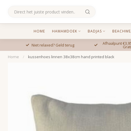
HOME
HAMAMDOEK
BADJAS
BEACHWE
Afhaalpunt €3,95
Niet relaxed? Geld terug
Grat
Home
/
kussenhoes linnen 38x38cm hand printed black