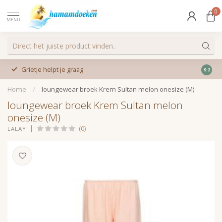
0
MENU
Grietje helpt je graag
9.2
Home
/
loungewear broek Krem Sultan melon onesize (M)
loungewear broek Krem Sultan melon
onesize (M)
(0)
LALAY