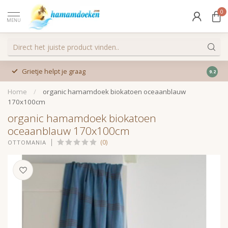
0
MENU
Grietje helpt je graag
9.2
Home
/
organic hamamdoek biokatoen oceaanblauw
170x100cm
organic hamamdoek biokatoen
oceaanblauw 170x100cm
(0)
OTTOMANIA