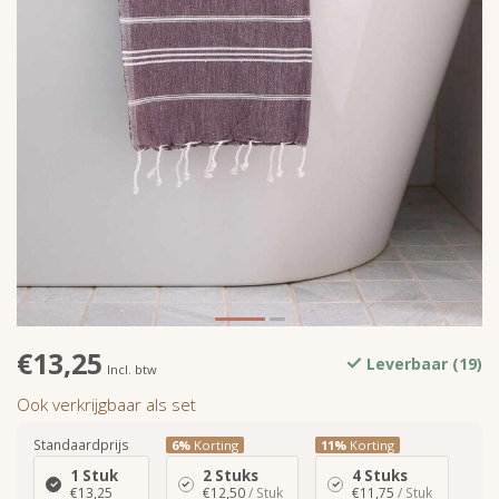
€13,25
Leverbaar (19)
Incl. btw
Ook verkrijgbaar als set
Standaardprijs
6%
Korting
11%
Korting
1 Stuk
2 Stuks
4 Stuks
€13,25
€12,50
/ Stuk
€11,75
/ Stuk