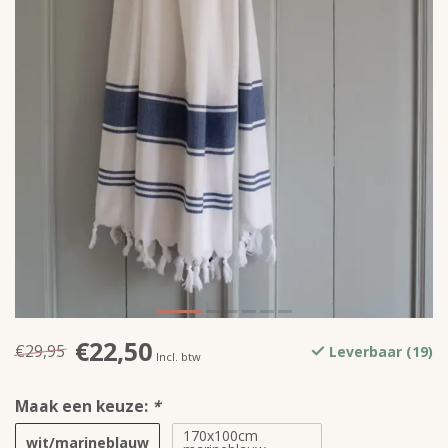
€22,50
€29,95
Leverbaar (19)
Incl. btw
Maak een keuze:
*
170x100cm
wit/marineblauw