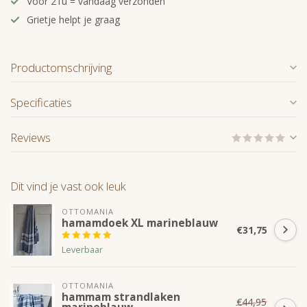
Voor 21u = vandaag verzonden
Grietje helpt je graag
Productomschrijving
Specificaties
Reviews
Dit vind je vast ook leuk
OTTOMANIA
hamamdoek XL marineblauw
€31,75
Leverbaar
OTTOMANIA
hammam strandlaken
€44,95