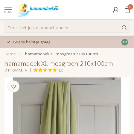
0
MENU
Grietje helpt je graag
9.2
Home
/
hamamdoek XL mosgroen 210x100cm
hamamdoek XL mosgroen 210x100cm
(2)
OTTOMANIA