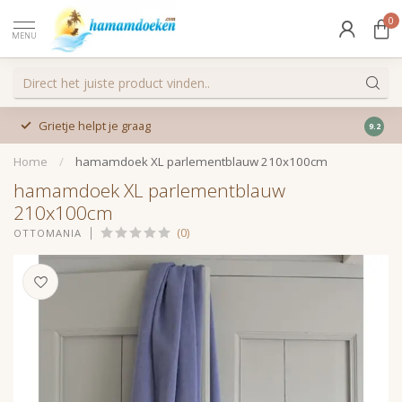
0
MENU
Grietje helpt je graag
9.2
Home
/
hamamdoek XL parlementblauw 210x100cm
hamamdoek XL parlementblauw
210x100cm
(0)
OTTOMANIA