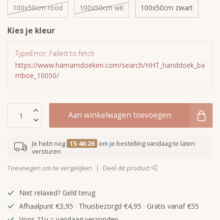
100x50cm rood
100x50cm wit
100x50cm zwart
Kies je kleur
TypeError: Failed to fetch
https://www.hamamdoeken.com/search/HHT_handdoek_ba
mboe_10050/
Aan winkelwagen toevoegen
Je hebt nog
15:46:25
om je bestelling vandaag te laten
versturen
Toevoegen om te vergelijken
Deel dit product
Niet relaxed? Geld terug
Afhaalpunt €3,95 · Thuisbezorgd €4,95 · Gratis vanaf €55
Voor 21u = vandaag verzonden