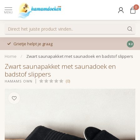
0
MENU
Grietje helpt je graag
9.2
Home
/
Zwart saunapakket met saunadoek en badstof slippers
Zwart saunapakket met saunadoek en
badstof slippers
(0)
HAMAMS OWN