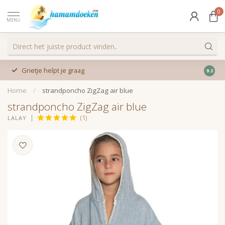
0
MENU
Grietje helpt je graag
9.2
Home
/
strandponcho ZigZag air blue
strandponcho ZigZag air blue
(1)
LALAY