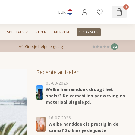
0
EUR
SPECIALS
BLOG
MERKEN
1+1 GRATIS
Grietje helpt je graag
9.2
Recente artikelen
03-08-2026
Welke hamamdoek droogt het
snelst? De verschillen per weving en
materiaal uitgelegd.
16-07-2026
Welke handdoek is prettig in de
sauna? Zo kies je de juiste