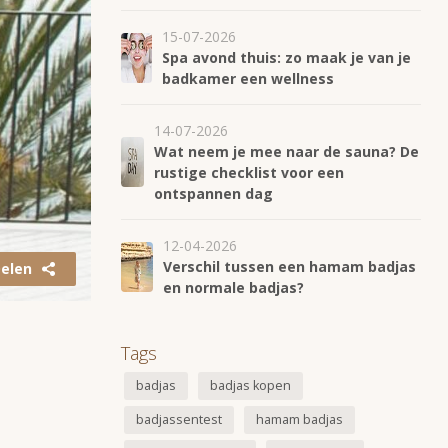
15-07-2026
Spa avond thuis: zo maak je van je
badkamer een wellness
14-07-2026
Wat neem je mee naar de sauna? De
rustige checklist voor een
ontspannen dag
12-04-2026
Verschil tussen een hamam badjas
elen
en normale badjas?
Tags
badjas
badjas kopen
badjassentest
hamam badjas