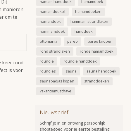
. Dit
hamam handdoek
hamamdoek
ze manieren
hamamdoek xl
hamamdoeken
ier om te
hamandoek
hammam strandlaken
hammamdoek
handdoek
ottomania
pareo
pareo knopen
rond strandlaken
ronde hamamdoek
roundie
roundie handdoek
e keer rond
ect is voor
roundies
sauna
sauna handdoek
saunabadjas kopen
stranddoeken
vakantiemusthave
Nieuwsbrief
Schrijf je in en ontvang persoonlijk
shoptegoed voor je eerste bestelling,