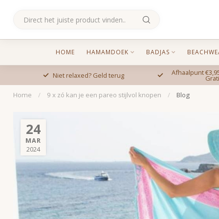
HOME
HAMAMDOEK
BADJAS
BEACHWE
Afhaalpunt €3,95
Niet relaxed? Geld terug
Grat
Home
/
9 x zó kan je een pareo stijlvol knopen
/
Blog
24
MAR
2024