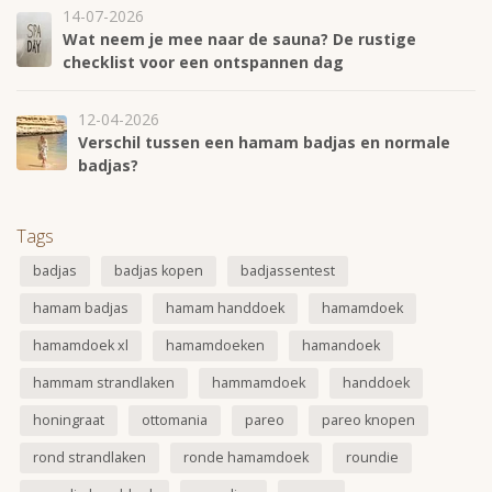
14-07-2026
Wat neem je mee naar de sauna? De rustige
checklist voor een ontspannen dag
12-04-2026
Verschil tussen een hamam badjas en normale
badjas?
Tags
badjas
badjas kopen
badjassentest
hamam badjas
hamam handdoek
hamamdoek
hamamdoek xl
hamamdoeken
hamandoek
hammam strandlaken
hammamdoek
handdoek
honingraat
ottomania
pareo
pareo knopen
rond strandlaken
ronde hamamdoek
roundie