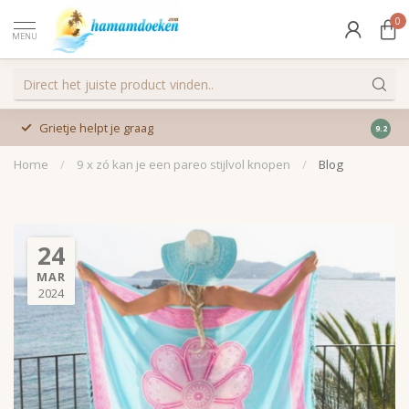
0
MENU
Grietje helpt je graag
9.2
Home
/
9 x zó kan je een pareo stijlvol knopen
/
Blog
24
MAR
2024