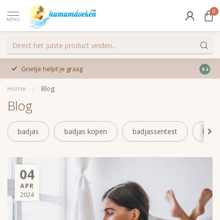
0
MENU
Grietje helpt je graag
9.2
Home
/
Blog
Blog
badjas
badjas kopen
badjassentest
hama
04
APR
2024