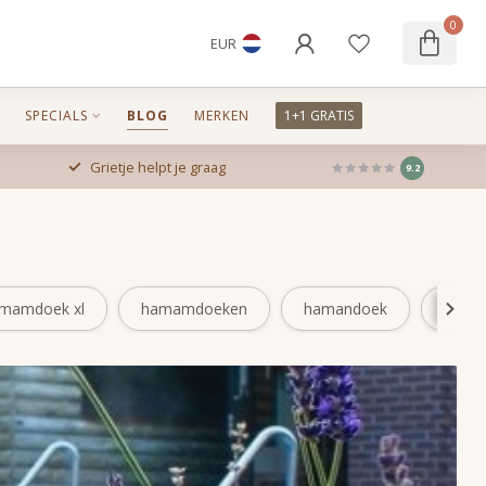
0
EUR
SPECIALS
BLOG
MERKEN
1+1 GRATIS
Grietje helpt je graag
9.2
mamdoek xl
hamamdoeken
hamandoek
hamm