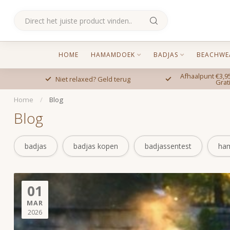
HOME
HAMAMDOEK
BADJAS
BEACHWE
Afhaalpunt €3,95
Niet relaxed? Geld terug
Grat
Home
/
Blog
Blog
badjas
badjas kopen
badjassentest
ha
01
MAR
2026