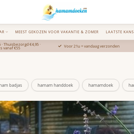
AR
MEEST GEKOZEN VOOR VAKANTIE & ZOMER
LAATSTE KANS
 · Thuisbezorgd €4,95 ·
Voor 21u = vandaag verzonden
is vanaf €55
mam badjas
hamam handdoek
hamamdoek
ha