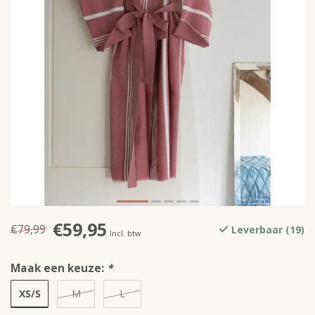
€59,95
€79,99
Leverbaar (19)
Incl. btw
Maak een keuze:
*
XS/S
M
L