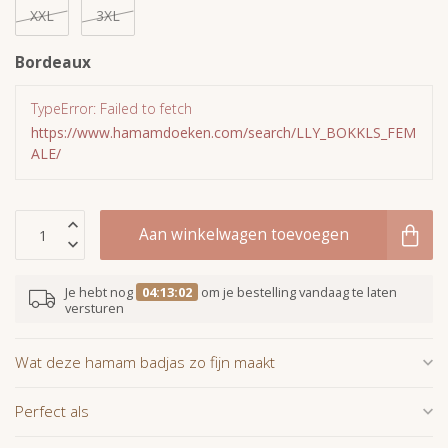
XXL
3XL
Bordeaux
TypeError: Failed to fetch
https://www.hamamdoeken.com/search/LLY_BOKKLS_FEM
ALE/
Aan winkelwagen toevoegen
Je hebt nog
04:13:02
om je bestelling vandaag te laten
versturen
Wat deze hamam badjas zo fijn maakt
Perfect als