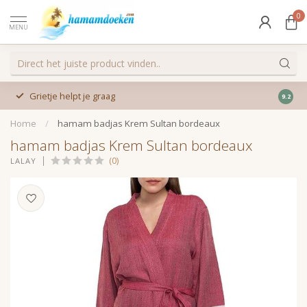
0
MENU
Afhaalpunt €3,95 · Thuisbezorgd 
terug
9.2
€55
Home
/
hamam badjas Krem Sultan bordeaux
hamam badjas Krem Sultan bordeaux
(0)
LALAY