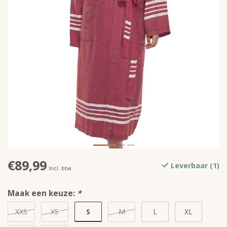
€89,99
Leverbaar (1)
Incl. btw
Maak een keuze:
*
S
XXS
XS
M
L
XL