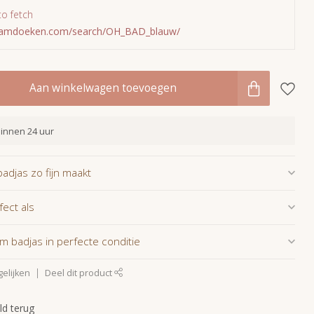
to fetch
mamdoeken.com/search/OH_BAD_blauw/
Aan winkelwagen toevoegen
innen 24 uur
djas zo fijn maakt
fect als
 badjas in perfecte conditie
elijken
Deel dit product
ld terug