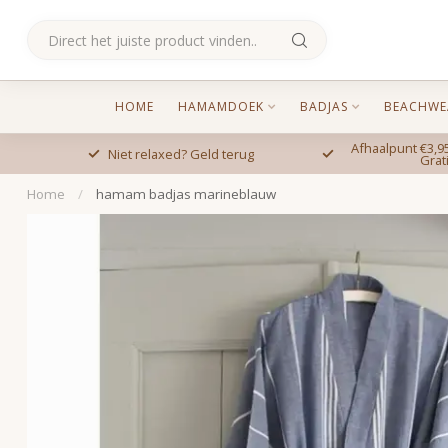
HOME
HAMAMDOEK
BADJAS
BEACHWE
Afhaalpunt €3,95
Niet relaxed? Geld terug
Grat
Home
/
hamam badjas marineblauw