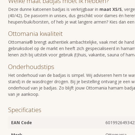
Welke maat badjas moet ik hebben?
Deze dunne katoenen badjas is verkrijgbaar in
maat XS/S
, verg
(40/42). De pasvorm in unisex, dus geschikt voor dames én heren
heupen/buik/borsten, of heb je wat langere armen? Kies dan een 
Ottomania kwaliteit
Ottomania
® brengt authentiek ambachtelijke, vaak met de hand
gebruiksdoel op de markt en heeft zich gespecialiseerd in hamam
lenen zich bij uitstek voor gebruik (t)huis, vakantie, sauna of ha
Onderhoudstips
Het onderhoud van de badjas is simpel. Wij adviseren hem te wa
stand) in de wasdroger drogen. Bij je bestelling ontvang je een w
onderhoud van je badjas. Zo blijft jouw Ottomania hamam badjas 
van je aankoop.
Specificaties
EAN Code
601992649342
Merk
Ottomania