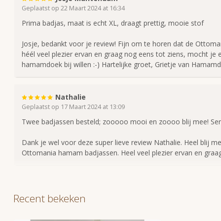
Geplaatst op 22 Maart 2024 at 16:34
Patroon
Verticale strep
Prima badjas, maat is echt XL, draagt prettig, mooie stof
Wasvoorschrift
Machinewas tot
drogen heeft d
Josje, bedankt voor je review! Fijn om te horen dat de Otto
héél veel plezier ervan en graag nog eens tot ziens, mocht je
hamamdoek bij willen :-) Hartelijke groet, Grietje van Hama
Nathalie
Geplaatst op 17 Maart 2024 at 13:09
Twee badjassen besteld; zooooo mooi en zoooo blij mee! Servic
Dank je wel voor deze super lieve review Nathalie. Heel blij mee.
Ottomania hamam badjassen. Heel veel plezier ervan en graag n
Recent bekeken