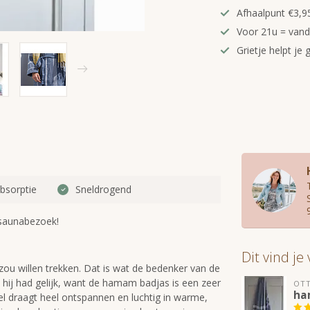
Afhaalpunt €3,95
Voor 21u = van
Grietje helpt je 
bsorptie
Sneldrogend
 saunabezoek!
Dit vind je
ou willen trekken. Dat is wat de bedenker van de
ij had gelijk, want de hamam badjas is een zeer
OT
ha
l draagt heel ontspannen en luchtig in warme,