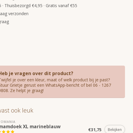
 · Thuisbezorgd €4,95 · Gratis vanaf €55
daag verzonden
graag
Heb je vragen over dit product?
Twijfel je over een kleur, maat of welk product bij je past?
Stuur Grietje gerust een WhatsApp-bericht of bel 06 - 1267
9808. Ze helpt je graag!
 vast ook leuk
TOMANIA
mamdoek XL marineblauw
€31,75
Bekijken