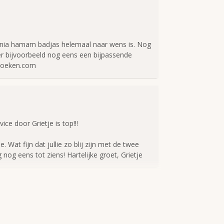
en
 40 graden, mag in de droger, aan de lucht
e voorkeur, liggend of aan kledinghanger
mania hamam badjas helemaal naar wens is. Nog
 er bijvoorbeeld nog eens een bijpassende
mdoeken.com
e door Grietje is top!!!
 Wat fijn dat jullie zo blij zijn met de twee
og eens tot ziens! Hartelijke groet, Grietje