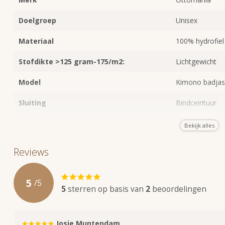
Doelgroep
Unisex
Materiaal
100% hydrofiel
Stofdikte >125 gram-175/m2:
Lichtgewicht
Model
Kimono badjas
Sluiting
Bindceintuur
Pasvorm
Slanke, middel
Bekijk alles
hebben een spl
omgeslagen wo
Reviews
Pastip
Wil je de badj
zittend om te c
5
/
5
5
sterren op basis van
2
beoordelingen
Geschikt voor
Thuis, sauna &
Kleur
Marineblauw
Josje Muntendam