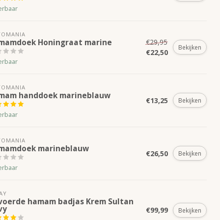
erbaar
TOMANIA
mamdoek Honingraat marine
€29,95
Bekijken
€22,50
erbaar
TOMANIA
mam handdoek marineblauw
€13,25
Bekijken
erbaar
TOMANIA
mamdoek marineblauw
€26,50
Bekijken
erbaar
AY
voerde hamam badjas Krem Sultan
vy
€99,99
Bekijken