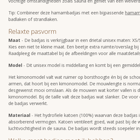
vochtige omstandigheden zoals sauna en geniet van een welver
Tip: Combineer deze hamambadjas met een bijpassende
hamam
badlaken of strandlaken.
Relaxte pasvorm
Maat
- De badjas is verkrijgbaar in een drietal unisex maten: XS/
Kies een niet te kleine maat. Een beetje extra ruimte/overslag bij
Raadpleeg de maattabel bij de afbeeldingen voor alle maatdetails
Model
- Dit unisex model is middellang en komt bij een gemiddel
Het kimonomodel valt wat ruimer op borsthoogte én bij de sch
armen, dat hoort bij een kimonomodel. De mouwlengte is normaal
desgewenst mooi omslaan. Als de mouwen wat korter vallen is d
kimonomodel. Bij de taille valt deze badjas wat slanker. De voo
de badjas verwerkt.
Materiaal
- Het hydrofiele katoen (100%) waarvan deze badjas 
absorberend vermogen. Katoen ventileert goed, wat past bij de
luchtvochtigheid in de sauna. De badjas wordt steeds soepeler in