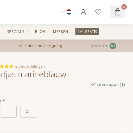
0
EUR
SPECIALS
BLOG
MERKEN
1+1 GRATIS
Grietje helpt je graag
9.2
2 beoordelingen
djas marineblauw
Leverbaar (1)
:
*
L
XL