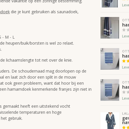
diende vakantie op een zonnige bestemming.
Lev
doek
die je kunt gebruiken als saunadoek,
OT
ha
Lev
S - M - L
 de heupen/buik/borsten is wel zo relaxt.
.
OT
ha
de lichaamslengte tot net over de knie.
Lev
ouders. De schoudernaad mag doorlopen op de
 en laat zich door een split in de mouw
OT
at ook geen probleem, want dat hoor bij een
ha
r een hamamdoek kenmerkende franjes zijn niet in
Lev
is gemaakt heeft een uitstekend vocht
 wisselende temperaturen en hoge
LAL
ge
 het gebruik.
na