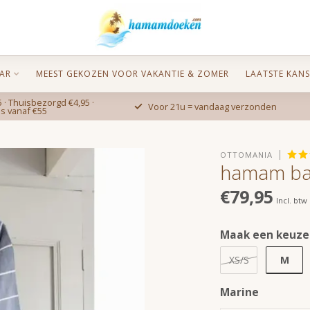
AR
MEEST GEKOZEN VOOR VAKANTIE & ZOMER
LAATSTE KANS
 · Thuisbezorgd €4,95 ·
Voor 21u = vandaag verzonden
is vanaf €55
OTTOMANIA
hamam ba
€79,95
Incl. btw
Maak een keuze
M
XS/S
Marine